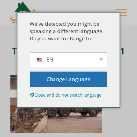
We've detected you might be
speaking a different language.
Do you want to change to:
Teaser_Entrümpelung001
EN
/
/
Januar 29, 2018
0 Kommentare
von
Steve
Change Language
Close and do not switch language