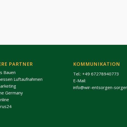
ERE PARTNER
KOMMUNIKATION
os Bauen
Tel.: +49 67278940773
hessen Luftaufnahmen
E-Mail:
arketing
info@wir-entsorgen-sorge
ine Germany
nline
rus24