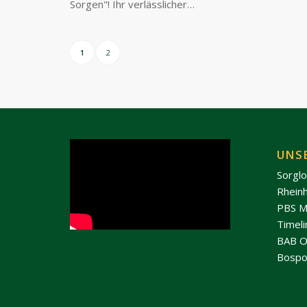
Sorgen"! Ihr verlässlicher…
1
2
UNS
Sorgl
Rhein
PBS M
Timel
BAB O
Bospo