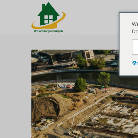
Hom
We
Do