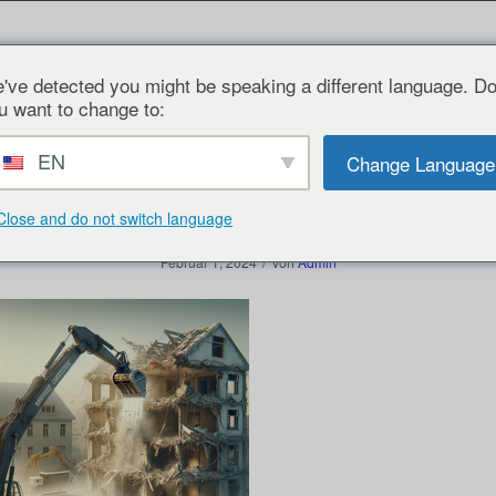
Information
Kostenloses Angebot
Kontakt
Firmenphiloso
've detected you might be speaking a different language. D
u want to change to:
EN
Change Language
Abb. 6
Close and do not switch language
/
Februar 1, 2024
von
Admin