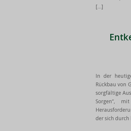
[…]
Entk
In der heuti
Rückbau von Ge
sorgfältige Au
Sorgen“, mi
Herausforderun
der sich durch