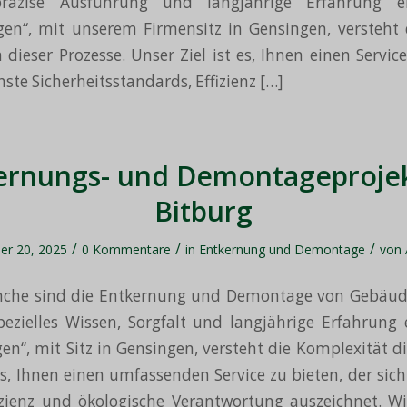
präzise Ausführung und langjährige Erfahrung er
en“, mit unserem Firmensitz in Gensingen, versteht d
dieser Prozesse. Unser Ziel ist es, Ihnen einen Service
ste Sicherheitsstandards, Effizienz […]
ernungs- und Demontageprojek
Bitburg
/
/
/
er 20, 2025
0 Kommentare
in
Entkernung und Demontage
von
nche sind die Entkernung und Demontage von Gebäud
spezielles Wissen, Sorgfalt und langjährige Erfahrung 
en“, mit Sitz in Gensingen, versteht die Komplexität d
 es, Ihnen einen umfassenden Service zu bieten, der sic
fizienz und ökologische Verantwortung auszeichnet. W