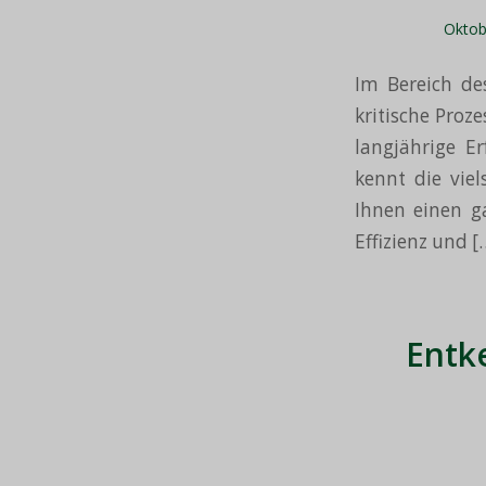
Oktob
Im Bereich d
kritische Proz
langjährige E
kennt die vie
Ihnen einen ga
Effizienz und [
Entk