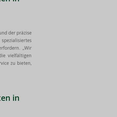
und der präzise
ezialisiertes
rfordern. „Wir
e vielfältigen
vice zu bieten,
en in