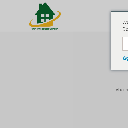
Hom
We
Do
Aber w