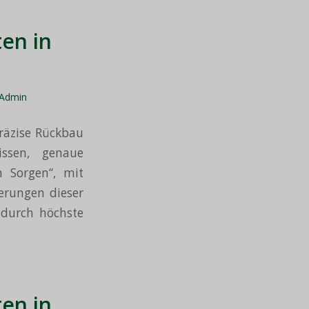
en in
Admin
räzise Rückbau
issen, genaue
n Sorgen“, mit
derungen dieser
h durch höchste
en in