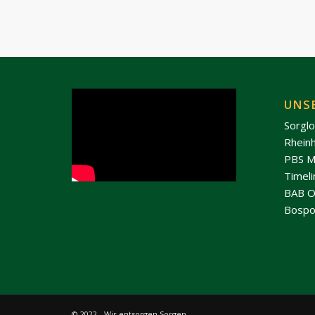
UNS
Sorgl
Rhein
PBS M
Timel
BAB O
Bospo
© 2022 - Wir entsorgen Sorgen