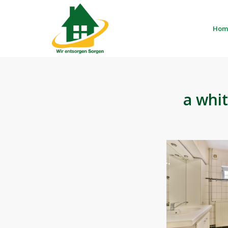
Hom
a whi