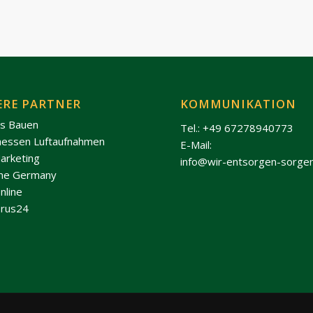
ERE PARTNER
KOMMUNIKATION
os Bauen
Tel.: +49 67278940773
hessen Luftaufnahmen
E-Mail:
arketing
info@wir-entsorgen-sorge
ine Germany
nline
rus24