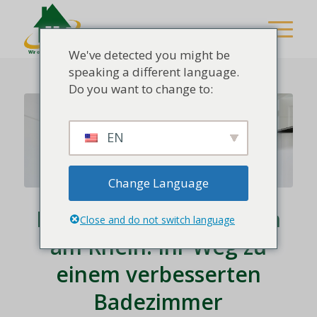
We've detected you might be
speaking a different language.
Do you want to change to:
EN
Change Language
Badsanierung in Bingen
Close and do not switch language
am Rhein: Ihr Weg zu
einem verbesserten
Badezimmer