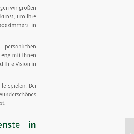
egen wir großen
skunst, um Ihre
Badezimmers in
persönlichen
n eng mit Ihnen
 Ihre Vision in
le spielen. Bei
 wunderschönes
st.
enste in