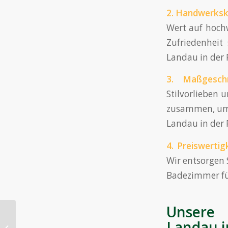
2.
Handwerksk
Wert auf hochw
Zufriedenheit
Landau in der 
3. Maßgeschn
Stilvorlieben 
zusammen, um j
Landau in der 
4. Preiswertigk
Wir entsorgen 
Badezimmer für
Unsere 
Ihr Experte für
Landau i
Entkernung und