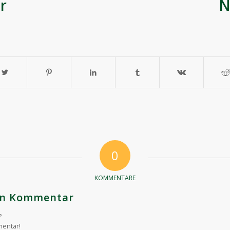
rher Nach
0
KOMMENTARE
nen Kommentar
?
mentar!