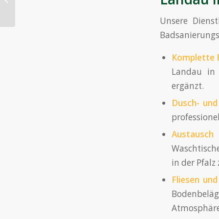
Demontage in
Betzdorf
Unsere Dienst
Badsanierungs
Komplette 
Landau in 
ergänzt.
Dusch- und
profession
Austausch
Waschtische
in der Pfalz
Fliesen un
Bodenbeläge
Atmosphäre 