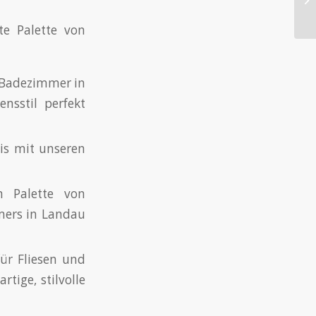
te Palette von
s Badezimmer in
nsstil perfekt
is mit unseren
n Palette von
mers in Landau
ür Fliesen und
tige, stilvolle