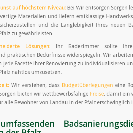
unst
auf höchstem Niveau:
Bei Wir entsorgen Sorgen l
ertige Materialien und liefern erstklassige Handwerk
 sicherzustellen und die Langlebigkeit Ihres neuen 
Pfalz zu gewährleisten.
eiderte Lösungen:
Ihr Badezimmer sollte Ihre 
und praktischen Bedürfnisse widerspiegeln. Wir arbeite
ede Facette Ihrer Renovierung zu individualisieren und
Pfalz nahtlos umzusetzen.
eit:
Wir verstehen, dass
Budgetüberlegungen
eine Rol
Sorgen bieten wir wettbewerbsfähige
Preise
, damit ein
 alle Bewohner von Landau in der Pfalz erschwinglich i
umfassenden Badsanierungsdi
n der Pfalz