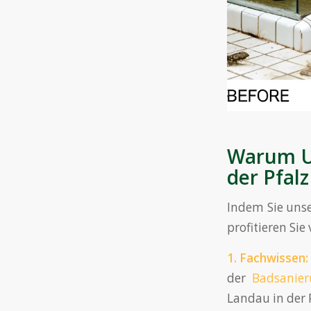
Warum Un
der Pfal
Indem Sie uns
profitieren Sie 
1.
Fachwissen
:
der
Badsanie
Landau in der P