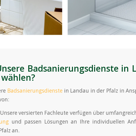
sere Badsanierungsdienste in 
z wählen?
ere
Badsanierungsdienste
in Landau in der Pfalz in An
von:
Unsere versierten Fachleute verfügen über umfangreic
rung
und passen Lösungen an Ihre individuellen Anf
falz an.