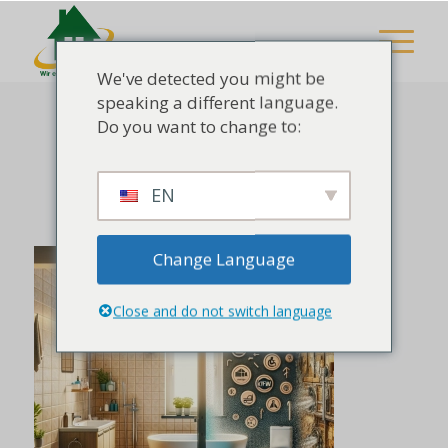
We've detected you might be
speaking a different language.
Do you want to change to:
Badsanierung 14
EN
/
Februar 6, 2024
von
Admin
Change Language
Close and do not switch language