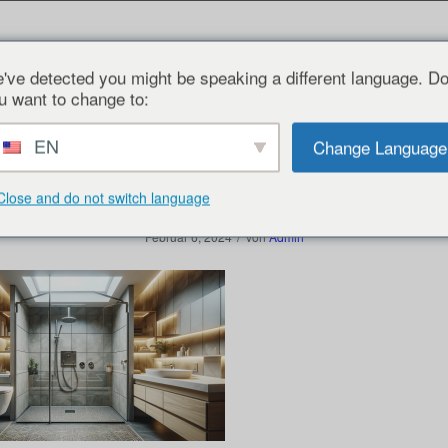
Information
Kostenloses Angebot
Kontakt
Firmenphiloso
've detected you might be speaking a different language. D
u want to change to:
EN
Change Language
umbau Bad 1
Close and do not switch language
/
Februar 6, 2024
von
Admin