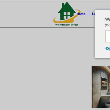
Home
Leistungen
We
yo