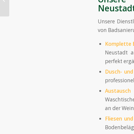
Nauheim
Neustadt
Unsere Dienstl
von Badsanier
Komplette 
Neustadt a
perfekt ergä
Dusch- und
profession
Austausch
Waschtische
an der Wein
Fliesen un
Bodenbelä