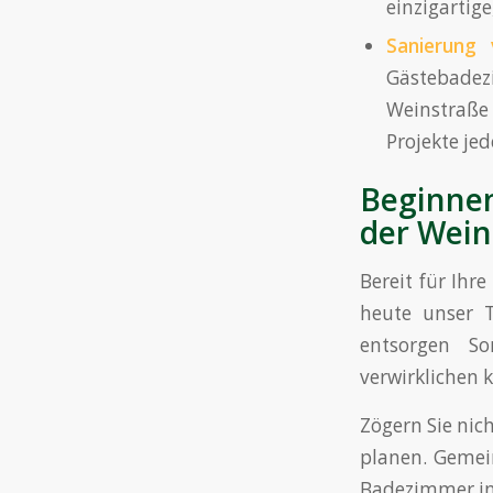
einzigartige
Sanierung
Gästebade
Weinstraße 
Projekte jed
Beginne
der Wein
Bereit für Ihr
heute unser 
entsorgen S
verwirklichen 
Zögern Sie nic
planen. Gemei
Badezimmer in