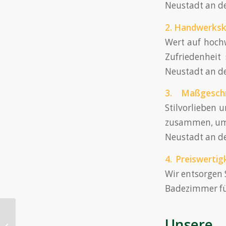
Neustadt an de
2.
Handwerksk
Wert auf hochw
Zufriedenheit
Neustadt an de
3. Maßgesch
Stilvorlieben 
zusammen, um j
Neustadt an d
4.
Preiswertig
Wir entsorgen 
Badezimmer für
Unsere 
Abbruchprofis in