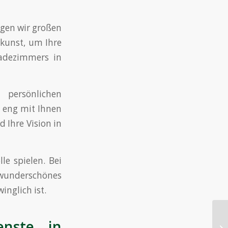
egen wir großen
skunst, um Ihre
Badezimmers in
persönlichen
n eng mit Ihnen
 Ihre Vision in
e spielen. Bei
n wunderschönes
nglich ist.
enste in