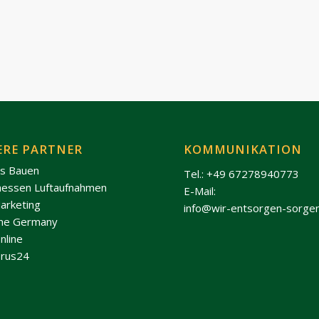
ERE PARTNER
KOMMUNIKATION
os Bauen
Tel.: +49 67278940773
hessen Luftaufnahmen
E-Mail:
arketing
info@wir-entsorgen-sorge
ine Germany
nline
rus24