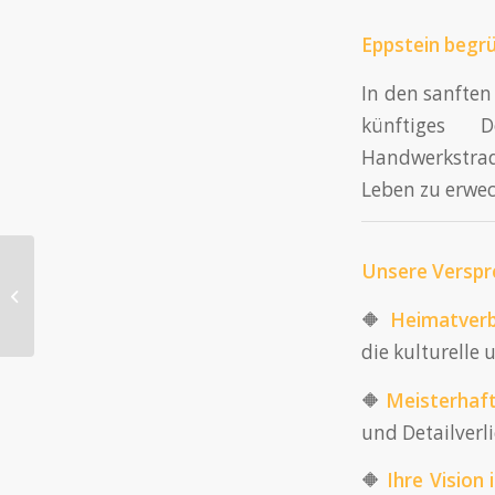
Eppstein begrü
In den sanften
künftiges D
Handwerkstra
Leben zu erwec
Unsere Verspre
Bauunternehmen in
Rüdesheim
🔶
Heimatverb
die kulturelle 
🔶
Meisterhaf
und Detailverli
🔶
Ihre
Vision
i