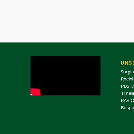
UNS
Sorgl
Rhein
PBS M
Timel
BAB O
Bospo