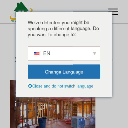
We've detected you might be
speaking a different language. Do
you want to change to:
asbestos-remediation-
EN
2022-11-07-09-58-38-utc
/
/
Change Language
September 18, 2023
0 Kommentare
von
Admin
Close and do not switch language