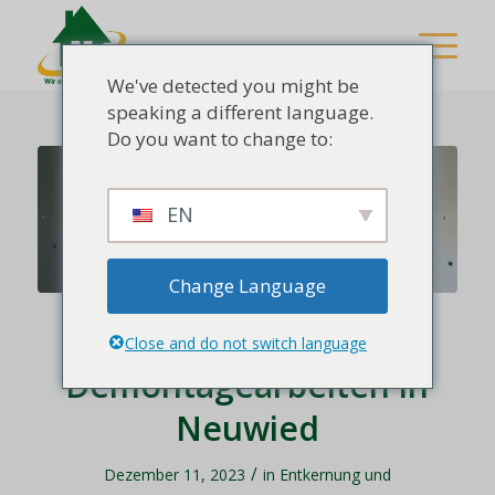
We've detected you might be
speaking a different language.
Do you want to change to:
EN
Change Language
Entkernungs- und
Close and do not switch language
Demontagearbeiten in
Neuwied
/
Dezember 11, 2023
in
Entkernung und