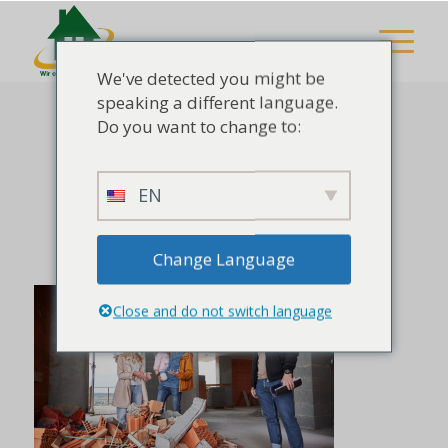
We've detected you might be
speaking a different language.
Do you want to change to:
İnşaat alanında inşaatçı
EN
ile konuşan aile.
/
/
10 Kasım 2023
0 Yorumlar
tarafından
Yönetici
Change Language
Close and do not switch language