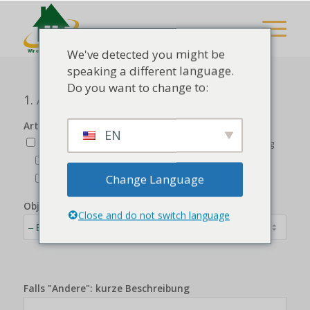
We've detected you might be
speaking a different language.
Do you want to change to:
1. Art der Anfrage & Objekt
Art der Leistung*
EN
Hane tasfiyesi
Ev temizliği
Betriebsauflösung
Geschäftsauflösung
Entrümpelung / Sperrmüll
Change Language
Nur Entsorgung (ohne Räumung)
Objektart*
Close and do not switch language
Falls "Andere": kurze Beschreibung