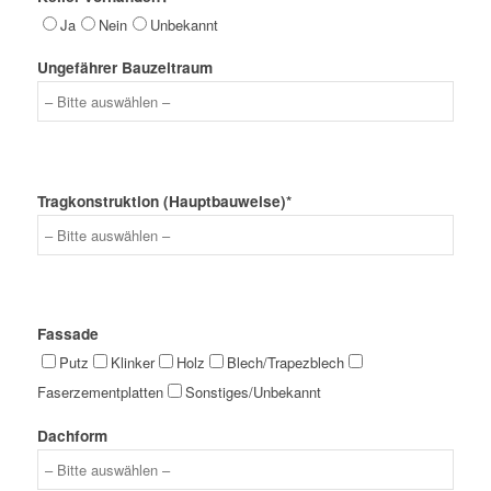
Ja
Nein
Unbekannt
Ungefährer Bauzeitraum
Tragkonstruktion (Hauptbauweise)*
Fassade
Putz
Klinker
Holz
Blech/Trapezblech
Faserzementplatten
Sonstiges/Unbekannt
Dachform